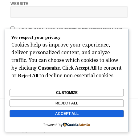
WEBSITE
Save my name, email, and website in this browser for the next
time I comment.
We respect your privacy
Cookies help us improve your experience,
deliver personalized content, and analyze
traffic. You can choose which cookies to allow
by clicking
. Click
to consent
Customize
Accept All
Post
or
to decline non-essential cookies.
Reject All
PREVIOUS
navigation
Exploring the World of Fabet: Your Gateway to
Previous
Exciting Casino Gaming
post:
CUSTOMIZE
REJECT ALL
NEXT
Khám Phá Go88: Nền Tảng Giải Trí Tối Ưu
Next
ACCEPT ALL
post:
Powered by
Proudly powered by WordPress