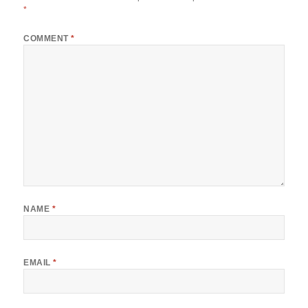
*
COMMENT
*
NAME
*
EMAIL
*